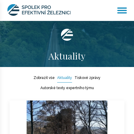
Aktuality
Home
Aktuality
Zobrazit vše
Aktuality
Tiskové zprávy
Autorské texty expertního týmu