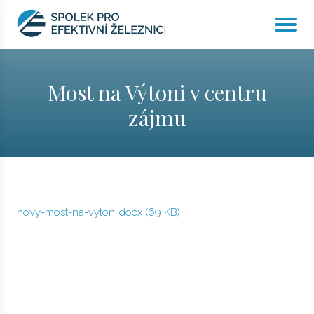
Most na Výtoni v centru
zájmu
Home
Most na Výtoni v centru zájmu
novy-most-na-vytoni.docx (69 KB)